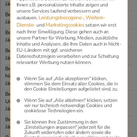
Jänner bis Dezember
Ihnen z.B. personalisierte Inhalte zeigen und
unsere Services laufend verbessern und
Beratungstag in der Bestattung Edelmann, 1230
Leistungsbezogene-
Weitere-
ausbauen.
,
Jänner bis Dezember
Dienste-
Marketingcookies
und
setzen wir erst
nach Ihrer Einwilligung. Diese gehen auch an
Beratungstag in der Bestattung EX-YU, 1120
unsere Partner für Werbung, Medien, zusätzliche
Jänner bis Dezember
Inhalte und Analysen, die Ihre Daten auch in Nicht-
EU-Ländern mit ggf. unsicheren
Beratungstag in der Bestattung Teufel, Großenzersdorf
Datenschutzregein verarbeiten und zur Schaltung
Jänner bis Dezember
relevanter Werbung nutzen können.
Beratungstag bei Steinmetz Werl, Wien und
Niederösterreich
Wenn Sie auf „Alle akzeptieren" klicken,
Jänner bis Dezember
stimmen Sie dem Einsatz aller Cookies, die in
den Cookie Einstellungen aufgelistet sind, zu.
Beratungstag in der Bestattung Biack, Tulln und
Wenn Sie auf „Alle ablehnen" klicken, setzen
Umgebung
wir nur technisch notwendige Cookies und
Jänner bis Dezember
cookielose Technologien ein.
Beratungstag in der Bestattung Kallaus, Laa a. d. Thaya
Sie können Ihre Zustimmung in den
Jänner bis Dezember
„Einstellungen anpassen" jederzeit für die
Zukunft widerrufen oder ändern sowie die