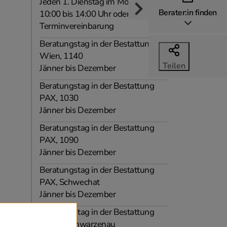
Jeden 1. Dienstag im Monat, von
Berater:in finden
10:00 bis 14:00 Uhr oder nach
Terminvereinbarung
Beratungstag in der Bestattung
Wien, 1140
Teilen
Jänner bis Dezember
Beratungstag in der Bestattung
PAX, 1030
Jänner bis Dezember
Beratungstag in der Bestattung
PAX, 1090
Jänner bis Dezember
Beratungstag in der Bestattung
PAX, Schwechat
Jänner bis Dezember
Beratungstag in der Bestattung
Hahnl, Schwarzenau