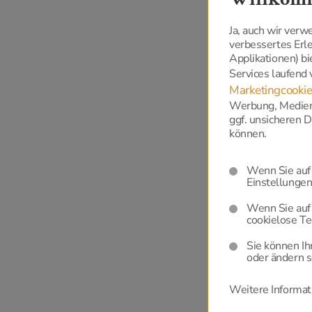
Ja, auch wir ver
verbessertes Er
Applikationen) bi
Services laufend
Marketingcookie
Werbung, Medien,
ggf. unsicheren 
können.
Wenn Sie auf 
Einstellungen 
Wenn Sie auf 
cookielose Te
Sie können Ih
oder ändern s
Weitere Informati