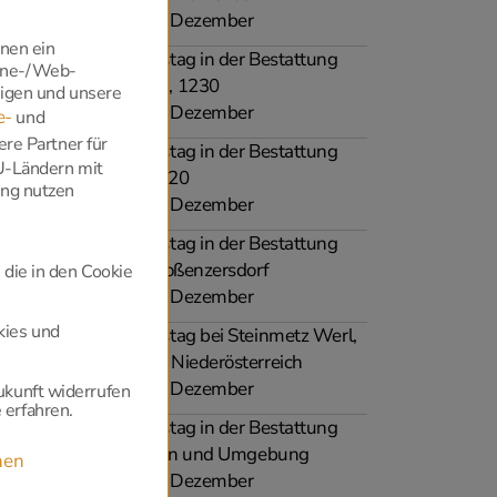
Jänner bis Dezember
hnen ein
Beratungstag in der Bestattung
hone-/Web-
Edelmann, 1230
zeigen und unsere
Jänner bis Dezember
e-
und
ere Partner für
Beratungstag in der Bestattung
EU-Ländern mit
EX-YU, 1120
ung nutzen
Jänner bis Dezember
Beratungstag in der Bestattung
Teufel, Großenzersdorf
 die in den Cookie
Jänner bis Dezember
kies und
Beratungstag bei Steinmetz Werl,
Wien und Niederösterreich
Jänner bis Dezember
ukunft widerrufen
 erfahren.
Beratungstag in der Bestattung
Biack, Tulln und Umgebung
nen
Jänner bis Dezember