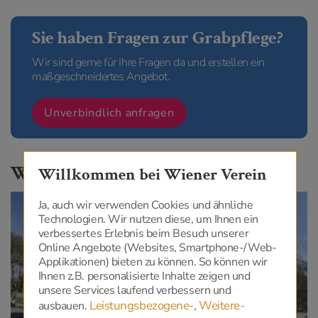
Sie haben Fragen zur Grabpflege?
Wir sind gerne für Ihre Fragen da und erstellen ein
maßgeschneidertes Angebot.
Unverbindlich anfragen
Weitere interessante Themen
Willkommen bei Wiener Verein
Ja, auch wir verwenden Cookies und ähnliche
Technologien. Wir nutzen diese, um Ihnen ein
verbessertes Erlebnis beim Besuch unserer
Online Angebote (Websites, Smartphone-/Web-
Applikationen) bieten zu können. So können wir
Ihnen z.B. personalisierte Inhalte zeigen und
unsere Services laufend verbessern und
Leistungsbezogene-
Weitere-
ausbauen.
,