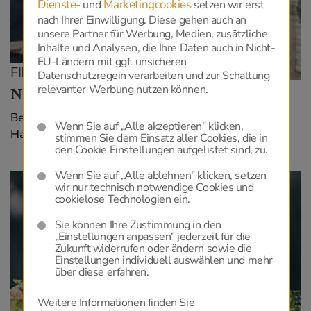
Dienste-
Marketingcookies
und
setzen wir erst
nach Ihrer Einwilligung. Diese gehen auch an
unsere Partner für Werbung, Medien, zusätzliche
Inhalte und Analysen, die Ihre Daten auch in Nicht-
EU-Ländern mit ggf. unsicheren
FILIALE 1140
Datenschutzregein verarbeiten und zur Schaltung
relevanter Werbung nutzen können.
NEUE FILIALE
Besuchen Sie uns in unserer neuen Filiale in 1140,
Wenn Sie auf „Alle akzeptieren" klicken,
.
Hauptstraße 76. Öffnungszeiten siehe
hier
stimmen Sie dem Einsatz aller Cookies, die in
den Cookie Einstellungen aufgelistet sind, zu.
Wenn Sie auf „Alle ablehnen" klicken, setzen
wir nur technisch notwendige Cookies und
cookielose Technologien ein.
Sie können Ihre Zustimmung in den
„Einstellungen anpassen" jederzeit für die
Zukunft widerrufen oder ändern sowie die
Einstellungen individuell auswählen und mehr
über diese erfahren.
Weitere Informationen finden Sie