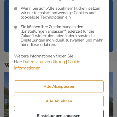
Sie wollen Ihre Vorsorge
Wenn Sie auf „Alle ablehnen" klicken, setzen
wir nur technisch notwendige Cookies und
berechnen?
cookielose Technologien ein.
Wir beraten Sie gerne und helfen Ihnen, Ihre ganz
Sie können Ihre Zustimmung in den
persönliche Vorsorge zu finden.
„Einstellungen anpassen" jederzeit für die
Zukunft widerrufen oder ändern sowie die
Einstellungen individuell auswählen und mehr
Unverbindlich berechnen
über diese erfahren.
Weitere Informationen finden Sie
Datenschutzerklärung
Cookie
hier:
|
Weitere interessante Themen
Informationen
Alle Akzeptieren
Alle Ablehnen
Einstellungen anpassen