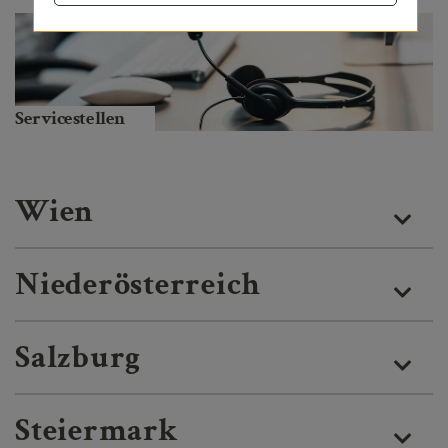
Servicestellen
Wien
Niederösterreich
Salzburg
Steiermark