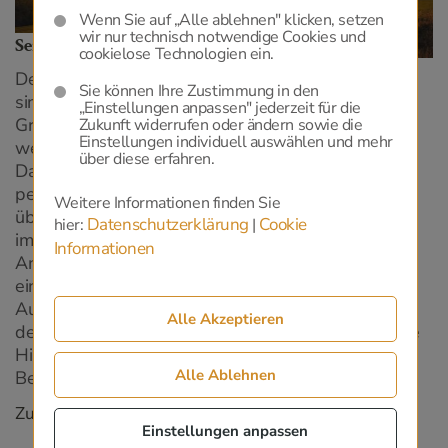
Wenn Sie auf „Alle ablehnen" klicken, setzen
wir nur technisch notwendige Cookies und
Serviceleistungen
cookielose Technologien ein.
Der Schwerpunkt im Angebot des Wiener Vereins
Sie können Ihre Zustimmung in den
sind die Bestattungskostenversicherung, die
„Einstellungen anpassen" jederzeit für die
Grabpflegeversicherung und die Organisation
Zukunft widerrufen oder ändern sowie die
Einstellungen individuell auswählen und mehr
weltweiter Überführungen nach einem Todesfall.
über diese erfahren.
Darüber hinaus können Sie bereits zu Lebzeiten Ihre
persönlichen Wünsche – ¬von der Bestattungsart,
Weitere Informationen finden Sie
über die Art der Zeremonie bis hin zur Grabpflege –
Datenschutzerklärung
Cookie
hier:
|
im Rahmen der Bestattungsvorsorge festlegen. Den
Informationen
Angehörigen werden so wichtige Entscheidungen in
einer ohnehin schwierigen Zeit abgenommen.
Außerdem: Der Wiener Verein verrechnet direkt mit
Alle Akzeptieren
dem Bestattungsunternehmen und schützt damit die
Hinterbliebenen vor unerwartet hohen finanziellen
Alle Ablehnen
Belastungen.
Zu den Serviceleistungen
Einstellungen anpassen