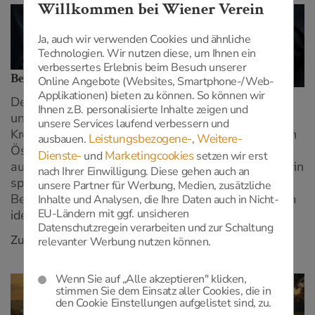
Willkommen bei Wiener Verein
Ja, auch wir verwenden Cookies und ähnliche
Technologien. Wir nutzen diese, um Ihnen ein
verbessertes Erlebnis beim Besuch unserer
Bestattungen + Krematorien
Online Angebote (Websites, Smartphone-/Web-
Applikationen) bieten zu können. So können wir
Der Wiener Verein besitzt Krematorien in Kramsach
Ihnen z.B. personalisierte Inhalte zeigen und
und Salzburg und zählt mit jährlich rund 6.300
unsere Services laufend verbessern und
Kremationen zu den größten Kremationsbetreibern in
Leistungsbezogene-
Weitere-
ausbauen.
,
Österreich. Zusätzlich gehören zum Wiener Verein
Dienste-
Marketingcookies
und
setzen wir erst
auch eine Bestattung in Kitzbühel und in Hallein. Darin
nach Ihrer Einwilligung. Diese gehen auch an
spiegelt sich die enge Verbundenheit mit dem
unsere Partner für Werbung, Medien, zusätzliche
Bestattergewerbe wider, die den Wiener Verein zum
Inhalte und Analysen, die Ihre Daten auch in Nicht-
EU-Ländern mit ggf. unsicheren
idealen Partner in solchen Fragen macht.
Datenschutzregein verarbeiten und zur Schaltung
Zu den Bestattungen & Krematorien
relevanter Werbung nutzen können.
Wenn Sie auf „Alle akzeptieren" klicken,
stimmen Sie dem Einsatz aller Cookies, die in
den Cookie Einstellungen aufgelistet sind, zu.