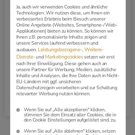
ab 38 € / Monat
Ja, auch wir verwenden Cookies und ähnliche
Technologien. Wir nutzen diese, um Ihnen ein
verbessertes Erlebnis beim Besuch unserer
Bestattungsdienstleistung, Sarg, Urne,
Online Angebote (Websites, Smartphone-/Web-
Aufbahrung, Floristik, Trauerdruck,
Applikationen) bieten zu können. So können wir
Bewirtung, Überstellung, Grabgebühr,
Ihnen z.B. personalisierte Inhalte zeigen und
unsere Services laufend verbessern und
Kremation, Beisetzung, Steinmetzarbeiten
Leistungsbezogene-
Weitere-
ausbauen.
,
Dienste-
Marketingcookies
Rückholung zum letzten Wohnort
und
setzen wir erst
nach Ihrer Einwilligung. Diese gehen auch an
unsere Partner für Werbung, Medien, zusätzliche
Sofortschutz bei Unfalltod
Inhalte und Analysen, die Ihre Daten auch in Nicht-
EU-Ländern mit ggf. unsicheren
Grabpflege - Kosten auf Anfrage -
Datenschutzregein verarbeiten und zur Schaltung
Professionelle Pflege der Grabstätte für die
relevanter Werbung nutzen können.
Dauer der Vereinbarung
Wenn Sie auf „Alle akzeptieren" klicken,
stimmen Sie dem Einsatz aller Cookies, die in
den Cookie Einstellungen aufgelistet sind, zu.
Wenn Sie auf „Alle ablehnen" klicken, setzen