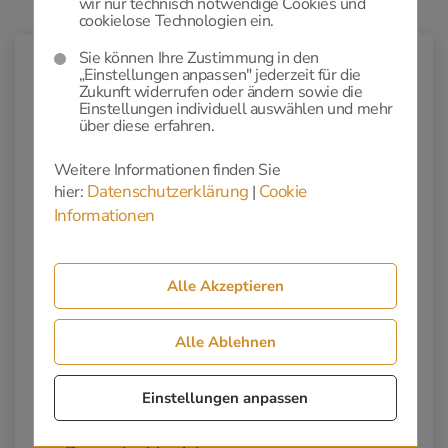
wir nur technisch notwendige Cookies und
cookielose Technologien ein.
Sie können Ihre Zustimmung in den
Exklusive Feuerbestattung
„Einstellungen anpassen" jederzeit für die
Zukunft widerrufen oder ändern sowie die
Einstellungen individuell auswählen und mehr
ab 60 € / Monat
über diese erfahren.
Weitere Informationen finden Sie
Bestattungsdienstleistung, Sarg,
Datenschutzerklärung
Cookie
hier:
|
Urne, Aufbahrung, Floristik, Trauerdruck,
Informationen
Trauerfeier, Bewirtung, Überstellung,
Grabgebühr, Steinmetzarbeiten,
Kremation, Sonderbestattungsformen
Alle Akzeptieren
Rückholung zum letzten Wohnort
Alle Ablehnen
Sofortschutz bei Unfalltod
Einstellungen anpassen
Grabpflege - Kosten auf Anfrage -
Professionelle Pflege der Grabstätte für die