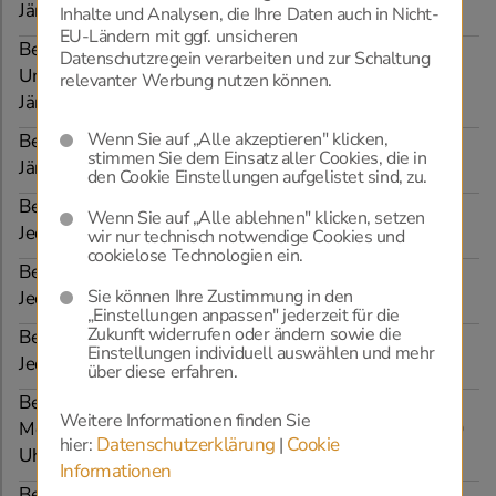
Jänner bis Dezember
Inhalte und Analysen, die Ihre Daten auch in Nicht-
EU-Ländern mit ggf. unsicheren
Beratungstag in der Bestattung Biack, Tulln und
Datenschutzregein verarbeiten und zur Schaltung
Umgebung
relevanter Werbung nutzen können.
Jänner bis Dezember
Wenn Sie auf „Alle akzeptieren" klicken,
Beratungstag in der Bestattung Kallaus, Laa a. d. Thaya
stimmen Sie dem Einsatz aller Cookies, die in
Jänner bis Dezember
den Cookie Einstellungen aufgelistet sind, zu.
Beratungstag in der Bestattung Kleinhappel, Berndorf
Wenn Sie auf „Alle ablehnen" klicken, setzen
Jeden 1. Dienstag im Monat, von 08:00 bis 11:00 Uhr
wir nur technisch notwendige Cookies und
cookielose Technologien ein.
Beratungstag in der Bestattung Furtner, 1210
Sie können Ihre Zustimmung in den
Jeden Montag und Mittwoch, von 08:30 bis 13:00 Uhr
„Einstellungen anpassen" jederzeit für die
Zukunft widerrufen oder ändern sowie die
Beratungstag in der Bestattung Furtner, 1210
Einstellungen individuell auswählen und mehr
Jeden Montag und Mittwoch, von 08:30 bis 13:00 Uhr
über diese erfahren.
Beratungstag in der Bestattung Furtner, 1160
Weitere Informationen finden Sie
Montag, Mittwoch und Donnerstag, von 08:00 bis 13:30
Datenschutzerklärung
Cookie
hier:
|
Uhr
Informationen
Beratungstag in der Bestattung Tempora, Amstetten