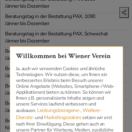
Jänner bis Dezember
Beratungstag in der Bestattung PAX, 1090
Jänner bis Dezember
Beratungstag in der Bestattung PAX, Schwechat
Jänner bis Dezember
Beratungstag in der Bestattung Hahnl, Schwarzenau
Willkommen bei Wiener Verein
Jänner bis Dezember
Beratungstag in der Bestattung Edelmann, 1230
Ja, auch wir verwenden Cookies und ähnliche
Technologien. Wir nutzen diese, um Ihnen ein
Jänner bis Dezember
verbessertes Erlebnis beim Besuch unserer
Beratungstag in der Bestattung EX-YU, 1120
Online Angebote (Websites, Smartphone-/Web-
Applikationen) bieten zu können. So können wir
Jänner bis Dezember
Ihnen z.B. personalisierte Inhalte zeigen und
Beratungstag in der Bestattung Teufel, Großenzersdorf
unsere Services laufend verbessern und
Leistungsbezogene-
Weitere-
Jänner bis Dezember
ausbauen.
,
Dienste-
Marketingcookies
und
setzen wir erst
Beratungstag bei Steinmetz Werl, Wien und
nach Ihrer Einwilligung. Diese gehen auch an
Niederösterreich
unsere Partner für Werbung, Medien, zusätzliche