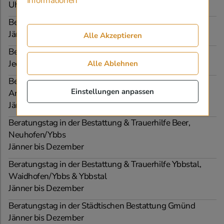
Informationen
Uhr
Beratungstag in der Bestattung Tempora, Amstetten
Jänner bis Dezember
Alle Akzeptieren
Beratungstag in der Bestattung Graz, 8010
Jeden Freitag, von 13:00 bis 14:00 Uhr
Alle Ablehnen
Beratungstag in der Bestattung & Trauerhilfe Beer,
Einstellungen anpassen
Amstetten
Jänner bis Dezember
Beratungstag in der Bestattung & Trauerhilfe Beer,
Neuhofen/Ybbs
Jänner bis Dezember
Beratungstag in der Bestattung & Trauerhilfe Ybbstal,
Waidhofen/Ybbs & Ybbstal
Jänner bis Dezember
Beratungstag in der Städtischen Bestattung Gmünd
Jänner bis Dezember