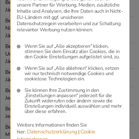
Beratungstag in der Bestattung Teufel, Großenzersdorf
unsere Partner für Werbung, Medien, zusätzliche
Jänner bis Dezember
Inhalte und Analysen, die Ihre Daten auch in Nicht-
EU-Ländern mit ggf. unsicheren
Beratungstag bei Steinmetz Werl, Wien und
Datenschutzregein verarbeiten und zur Schaltung
Niederösterreich
relevanter Werbung nutzen können.
Jänner bis Dezember
Wenn Sie auf „Alle akzeptieren" klicken,
Beratungstag in der Bestattung Biack, Tulln und
stimmen Sie dem Einsatz aller Cookies, die in
Umgebung
den Cookie Einstellungen aufgelistet sind, zu.
Jänner bis Dezember
Wenn Sie auf „Alle ablehnen" klicken, setzen
Beratungstag in der Bestattung Kallaus, Laa a. d. Thaya
wir nur technisch notwendige Cookies und
cookielose Technologien ein.
Jänner bis Dezember
Sie können Ihre Zustimmung in den
Beratungstag in der Bestattung Kleinhappel, Berndorf
„Einstellungen anpassen" jederzeit für die
Jeden 1. Dienstag im Monat, von 08:00 bis 11:00 Uhr
Zukunft widerrufen oder ändern sowie die
Einstellungen individuell auswählen und mehr
Beratungstag in der Bestattung Furtner, 1210
über diese erfahren.
Jeden Montag und Mittwoch, von 08:30 bis 13:00 Uhr
Weitere Informationen finden Sie
Beratungstag in der Bestattung Furtner, 1160
Datenschutzerklärung
Cookie
hier:
|
Montag, Mittwoch und Donnerstag, von 08:00 bis 13:30