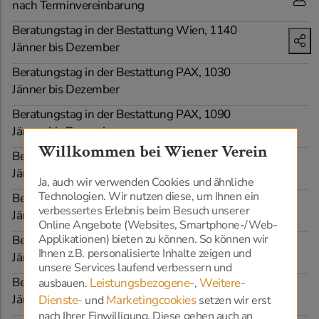
nach Terminvereinbarung
Beratungstag in der Bestattung Wien, 1140
Jänner bis Dezember
Beratungstag in der Bestattung PAX, 1030
Jänner bis Dezember
Beratungstag in der Bestattung PAX, 1090
Jänner bis Dezember
Willkommen bei Wiener Verein
Beratungstag in der Bestattung PAX, Schwechat
Jänner bis Dezember
Ja, auch wir verwenden Cookies und ähnliche
Technologien. Wir nutzen diese, um Ihnen ein
Beratungstag in der Bestattung Hahnl, Schwarzenau
verbessertes Erlebnis beim Besuch unserer
Jänner bis Dezember
Online Angebote (Websites, Smartphone-/Web-
Applikationen) bieten zu können. So können wir
Beratungstag in der Bestattung Edelmann, 1230
Ihnen z.B. personalisierte Inhalte zeigen und
Jänner bis Dezember
unsere Services laufend verbessern und
Beratungstag in der Bestattung EX-YU, 1120
Leistungsbezogene-
Weitere-
ausbauen.
,
Jänner bis Dezember
Dienste-
Marketingcookies
und
setzen wir erst
nach Ihrer Einwilligung. Diese gehen auch an