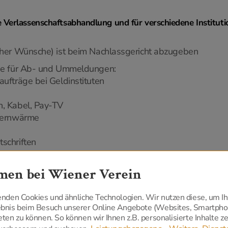
ie Verlassenschaftsabhandlung und für verschiedene Institu
cher Wünsche) ist beim Nachlassgericht abzugeben
wie für Ab- und Ummeldungen:
ufträge bei Geldinstituten
, Kabel, Pay-TV
 Fernwärme
schriften
en bei Wiener Verein
nisationen, Gewerkschaften
wenden Cookies und ähnliche Technologien. Wir nutzen diese, um I
lebnis beim Besuch unserer Online Angebote (Websites, Smartp
eten zu können. So können wir Ihnen z.B. personalisierte Inhalte 