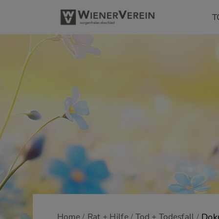
T
Home
Rat + Hilfe
Tod + Todesfall
Dok
/
/
/