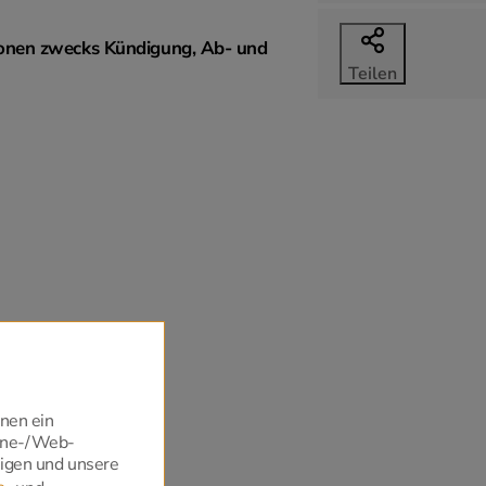
tionen zwecks Kündigung, Ab- und
Teilen
hnen ein
hone-/Web-
zeigen und unsere