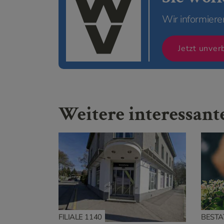
Wir informiere
Jetzt unver
Weitere interessan
FILIALE 1140
BEST