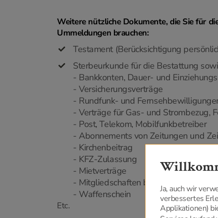
Weitere nützliche Dokumente, die Sie für d
Ummeldungen brauchen:
Testament (Berücksichtigung persönli
Sterbeurkunde für die Bestattung so
- Bankkonten, Dauer- und Einziehungsa
- Versicherungsverträge
- Rundfunk- und Fernsehbewilligungen
- Verträge für Gas- und Strombezug,
- Post, Telekom, Mobilfunkbetreiber
- Abonnements von Zeitungen und Zeit
- Kirchenbeitrag
- KFZ-Zulassung
Willkomm
- Mietverträge
- Mitgliedschaften bei Vereinen, Orga
Ja, auch wir ver
- Waffenschein
verbessertes Er
Etc.
Applikationen) bi