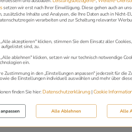
Leistungsbezogene-
Weitere-Dienst
 verbessern und ausbauen.
,
s
setzen wir erst nach Ihrer Einwilligung. Diese gehen auch an uns
 zusätzliche Inhalte und Analysen, die Ihre Daten auch in Nicht-
Datenschutzregein verarbeiten und zur Schaltung relevanter Werb
 auf der Suche nach einer Best
e ausgewählte Partner, mit denen wir seit Jahren zus
„Alle akzeptieren" klicken, stimmen Sie dem Einsatz aller Cookies,
aufgelistet sind, zu.
mationen
„Alle ablehnen" klicken, setzen wir nur technisch notwendige Coo
chnologien ein.
re Zustimmung in den „Einstellungen anpassen" jederzeit für die Z
owie die Einstellungen individuell auswählen und mehr über diese
Datenschutzerklärung
Cookie Informatio
onen finden Sie hier:
|
rlässlich. Sie benötigt sowohl der Bestatter als auch andere In
d. Lassen Sie deshalb eine größere Anzahl an Sterbeurkunden
 anpassen
Alle Ablehnen
Alle 
eurkunde. Welche Dokumente der Bestatter hierfür braucht, f