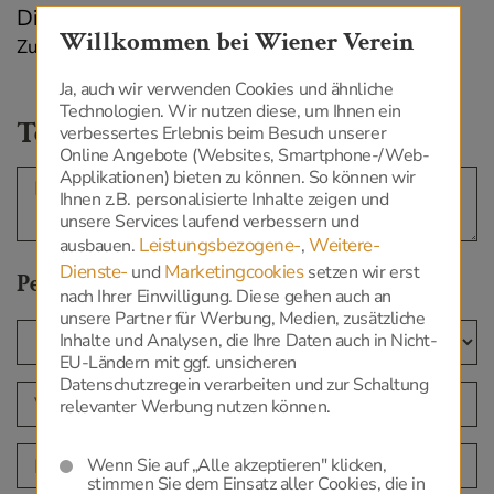
Willkommen bei Wiener Verein
Zurück zur Übersicht
Ja, auch wir verwenden Cookies und ähnliche
Technologien. Wir nutzen diese, um Ihnen ein
Termin vereinbaren
verbessertes Erlebnis beim Besuch unserer
Online Angebote (Websites, Smartphone-/Web-
Applikationen) bieten zu können. So können wir
Ihnen z.B. personalisierte Inhalte zeigen und
unsere Services laufend verbessern und
Leistungsbezogene-
Weitere-
ausbauen.
,
Dienste-
Marketingcookies
und
setzen wir erst
Persönliche Daten
nach Ihrer Einwilligung. Diese gehen auch an
unsere Partner für Werbung, Medien, zusätzliche
Inhalte und Analysen, die Ihre Daten auch in Nicht-
EU-Ländern mit ggf. unsicheren
Datenschutzregein verarbeiten und zur Schaltung
relevanter Werbung nutzen können.
Wenn Sie auf „Alle akzeptieren" klicken,
stimmen Sie dem Einsatz aller Cookies, die in