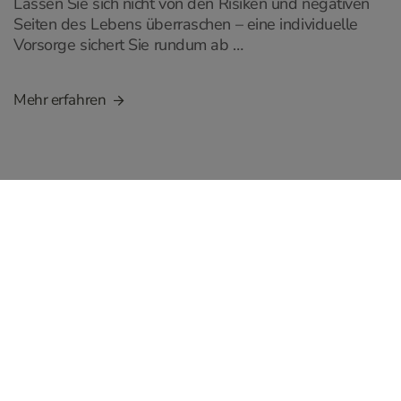
Lassen Sie sich nicht von den Risiken und negativen
Seiten des Lebens überraschen – eine individuelle
Vorsorge sichert Sie rundum ab …
Mehr erfahren
SERVICEHOTLINE:
+43 50 350 360
Servicestellen