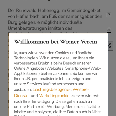
Der Ruhewald Hohenegg, im Gemeindegebiet
von Hafnerbach, am Fuß der namensgebenden
Burg gelegen, ermöglicht individuelle
Urnenbestattungen inmitten des
Dunkelsteinerwalds. Hier finden Verstorbene an
ausgewählten Plätzen ihre letzte Ruhe: An den
Willkommen bei Wiener Verein
Wurzeln besonderer Bäume, an ausgesuchten
Steinen oder am sonnigen Wald- und
Ja, auch wir verwenden Cookies und ähnliche
Wiesenrand.
Technologien. Wir nutzen diese, um Ihnen ein
verbessertes Erlebnis beim Besuch unserer
Online Angebote (Websites, Smartphone-/Web-
Adresse
Applikationen) bieten zu können. So können wir
Mitterau 6
Ihnen z.B. personalisierte Inhalte zeigen und
3385 - Prinzersdorf
unsere Services laufend verbessern und
Leistungsbezogene-
Weitere-
ausbauen.
,
Kontakt
Tel.:
+43 664 9697341
Dienste-
Marketingcookies
und
setzen wir erst
E-Mail:
nach Ihrer Einwilligung. Diese gehen auch an
office@ruhewaldhohenegg.at
unsere Partner für Werbung, Medien, zusätzliche
Web:
www.ruhewaldhohenegg.at
Inhalte und Analysen, die Ihre Daten auch in Nicht-