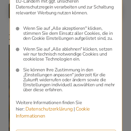
EU-Ländern mit ggf. unsicheren
Datenschutzregein verarbeiten und zur Schaltung
ZURÜCK
relevanter Werbung nutzen können.
Wenn Sie auf „Alle akzeptieren" klicken,
stimmen Sie dem Einsatz aller Cookies, die in
Niederlassungen
den Cookie Einstellungen aufgelistet sind, zu.
Wenn Sie auf „Alle ablehnen" klicken, setzen
wir nur technisch notwendige Cookies und
cookielose Technologien ein.
Sie können Ihre Zustimmung in den
Datenschutz
„Einstellungen anpassen" jederzeit für die
Zukunft widerrufen oder ändern sowie die
Einstellungen individuell auswählen und mehr
Zur Anzeige dieser Karte benötigen wir Ihre
über diese erfahren.
Einwilligung zu Google Maps, die Sie
HIER
geben
können.
Weitere Informationen finden Sie
Datenschutzerklärung
Cookie
hier:
|
Datenschutzerklärung
und
Cookie-Einstellungen.
Informationen