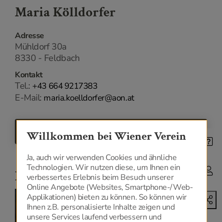
Maria Kölldorfer
Adresse
Mühldorf 30a
8330 - Feldbach
Kontakt
Tel.:
+43 664 9217383
E-Mail:
maria.koelldorfer@aon.at
ZURÜCK
Willkommen bei Wiener Verein
Ja, auch wir verwenden Cookies und ähnliche
Technologien. Wir nutzen diese, um Ihnen ein
Niederlassungen
verbessertes Erlebnis beim Besuch unserer
Online Angebote (Websites, Smartphone-/Web-
Applikationen) bieten zu können. So können wir
Ihnen z.B. personalisierte Inhalte zeigen und
unsere Services laufend verbessern und