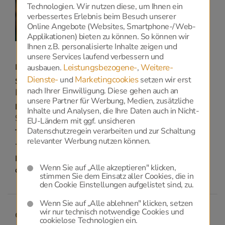
Technologien. Wir nutzen diese, um Ihnen ein
verbessertes Erlebnis beim Besuch unserer
Online Angebote (Websites, Smartphone-/Web-
Applikationen) bieten zu können. So können wir
Ihnen z.B. personalisierte Inhalte zeigen und
unsere Services laufend verbessern und
Dellach im Drautal
Leistungsbezogene-
Weitere-
ausbauen.
,
Dienste-
Marketingcookies
und
setzen wir erst
Strasse:
nach Ihrer Einwilligung. Diese gehen auch an
Dellach 30
unsere Partner für Werbung, Medien, zusätzliche
PLZ / ORT:
Inhalte und Analysen, die Ihre Daten auch in Nicht-
9762 - Dellach im Drautal
EU-Ländern mit ggf. unsicheren
Datenschutzregein verarbeiten und zur Schaltung
Telefon:
relevanter Werbung nutzen können.
+43 676 / 600 89 40
Email:
Wenn Sie auf „Alle akzeptieren" klicken,
office@bestattung-weissensee.at
stimmen Sie dem Einsatz aller Cookies, die in
den Cookie Einstellungen aufgelistet sind, zu.
Wenn Sie auf „Alle ablehnen" klicken, setzen
wir nur technisch notwendige Cookies und
Greifenburg
cookielose Technologien ein.