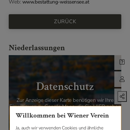
Web:
www.bestattung-weissensee.at
ZURÜCK
Niederlassungen
Datenschutz
Zur Anzeige dieser Karte benötigen wir Ihre
Einwilligung zu Google Maps, die Sie
HIER
geben
können.
Willkommen bei Wiener Verein
Datenschutzerklärung
und
Cookie-Einstellungen.
Ja, auch wir verwenden Cookies und ähnliche