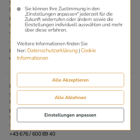
Strasse:
Sie können Ihre Zustimmung in den
Bahnhofstraße 68
„Einstellungen anpassen" jederzeit für die
PLZ / ORT:
Zukunft widerrufen oder ändern sowie die
Einstellungen individuell auswählen und mehr
9761 - Greifenburg
über diese erfahren.
Telefon:
+43 676 / 600 89 40
Weitere Informationen finden Sie
Datenschutzerklärung
Cookie
hier:
|
Email:
office@bestattung-weissensee.at
Informationen
Alle Akzeptieren
Lind im Drautal
Strasse:
Alle Ablehnen
Lind 79
PLZ / ORT:
Einstellungen anpassen
9753 - Lind im Drautal
Telefon:
+43 676 / 600 89 40