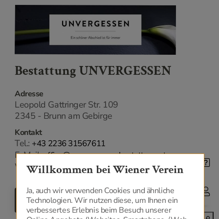
Bestattung UNVERGESSEN
Adresse
Leopold Gattringer Str. 109
2345 - Brunn am Gebirge
Kontakt
Tel.:
+43 2236 31567611
E-Mail:
office@unvergessen-bestattung.at
Web:
www.unvergessen-bestattung.at/
Willkommen bei Wiener Verein
Ja, auch wir verwenden Cookies und ähnliche
ZURÜCK
Technologien. Wir nutzen diese, um Ihnen ein
verbessertes Erlebnis beim Besuch unserer