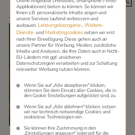
Online Angebote (Websites, Smartphone-/Web-
Applikationen) bieten zu können. So können wir
Ihnen z.B. personalisierte Inhalte zeigen und
Niederlassungen
unsere Services laufend verbessern und
Leistungsbezogene-
Weitere-
ausbauen.
,
Dienste-
Marketingcookies
und
setzen wir erst
nach Ihrer Einwilligung. Diese gehen auch an
unsere Partner für Werbung, Medien, zusätzliche
Inhalte und Analysen, die Ihre Daten auch in Nicht-
Datenschutz
EU-Ländern mit ggf. unsicheren
Datenschutzregein verarbeiten und zur Schaltung
relevanter Werbung nutzen können.
Zur Anzeige dieser Karte benötigen wir Ihre
Einwilligung zu Google Maps, die Sie
HIER
geben
können.
Wenn Sie auf „Alle akzeptieren" klicken,
stimmen Sie dem Einsatz aller Cookies, die in
Datenschutzerklärung
und
Cookie-Einstellungen.
den Cookie Einstellungen aufgelistet sind, zu.
Wenn Sie auf „Alle ablehnen" klicken, setzen
wir nur technisch notwendige Cookies und
cookielose Technologien ein.
Sie können Ihre Zustimmung in den
„Einstellungen anpassen" jederzeit für die