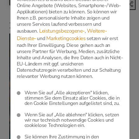
Online Angebote (Websites, Smartphone-/Web-
Applikationen) bieten zu können. So können wir
Ihnen z.B. personalisierte Inhalte zeigen und
Niederlassungen
unsere Services laufend verbessern und
Leistungsbezogene-
Weitere-
ausbauen.
,
Dienste-
Marketingcookies
und
setzen wir erst
nach Ihrer Einwilligung. Diese gehen auch an
unsere Partner für Werbung, Medien, zusätzliche
Inhalte und Analysen, die Ihre Daten auch in Nicht-
Datenschutz
EU-Ländern mit ggf. unsicheren
Datenschutzregein verarbeiten und zur Schaltung
relevanter Werbung nutzen können.
Zur Anzeige dieser Karte benötigen wir Ihre
Einwilligung zu Google Maps, die Sie
HIER
geben
Wenn Sie auf „Alle akzeptieren" klicken,
können.
stimmen Sie dem Einsatz aller Cookies, die in
den Cookie Einstellungen aufgelistet sind, zu.
Datenschutzerklärung
und
Cookie-Einstellungen.
Wenn Sie auf „Alle ablehnen" klicken, setzen
wir nur technisch notwendige Cookies und
cookielose Technologien ein.
Sie können Ihre Zustimmung in den