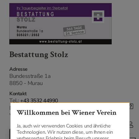
Bestattung Stolz
Adresse
Bundesstraße 1a
8850 - Murau
Kontakt
Tel.:
+43 3532 44990
E-Mail:
office@bestattung-stolz.at
Willkommen bei Wiener Verein
Web:
www.bestattung-stolz.at
Ja, auch wir verwenden Cookies und ähnliche
Technologien. Wir nutzen diese, um Ihnen ein
ZURÜCK
verbessertes Erlebnis beim Besuch unserer