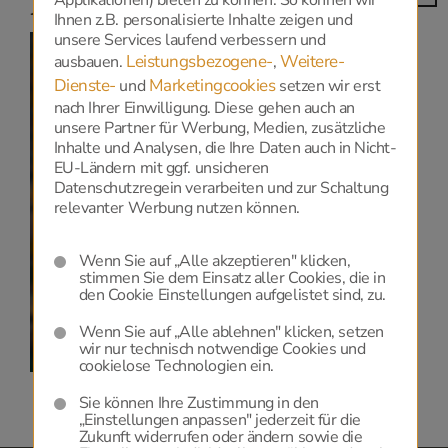
Niederlassungen
Ihnen z.B. personalisierte Inhalte zeigen und
unsere Services laufend verbessern und
Leistungsbezogene-
Weitere-
ausbauen.
,
Dienste-
Marketingcookies
und
setzen wir erst
nach Ihrer Einwilligung. Diese gehen auch an
Datenschutz
unsere Partner für Werbung, Medien, zusätzliche
Inhalte und Analysen, die Ihre Daten auch in Nicht-
EU-Ländern mit ggf. unsicheren
Zur Anzeige dieser Karte benötigen wir Ihre
Datenschutzregein verarbeiten und zur Schaltung
relevanter Werbung nutzen können.
Einwilligung zu Google Maps, die Sie
HIER
geben
können.
Wenn Sie auf „Alle akzeptieren" klicken,
Datenschutzerklärung
und
Cookie-Einstellungen.
stimmen Sie dem Einsatz aller Cookies, die in
den Cookie Einstellungen aufgelistet sind, zu.
Wenn Sie auf „Alle ablehnen" klicken, setzen
wir nur technisch notwendige Cookies und
cookielose Technologien ein.
Sie können Ihre Zustimmung in den
„Einstellungen anpassen" jederzeit für die
Zukunft widerrufen oder ändern sowie die