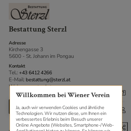
Bestattung Sterzl
Adresse
Kirchengasse 3
5600 - St. Johann im Pongau
Kontakt
Tel.:
+43 6412 4266
E-Mail:
bestattung@sterzl.at
Web:
www.sterzl.at
Willkommen bei Wiener Verein
ZURÜCK
Ja, auch wir verwenden Cookies und ähnliche
Technologien. Wir nutzen diese, um Ihnen ein
verbessertes Erlebnis beim Besuch unserer
Online Angebote (Websites, Smartphone-/Web-
Applikationen) bieten zu können. So können wir