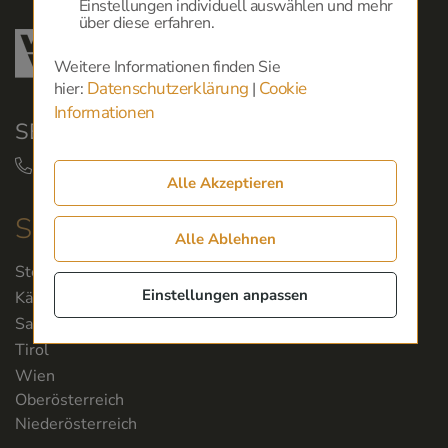
Einstellungen individuell auswählen und mehr
über diese erfahren.
Weitere Informationen finden Sie
Datenschutzerklärung
Cookie
hier:
|
Informationen
SERVICEHOTLINE:
+43 50 350 360
Alle Akzeptieren
Servicestellen
Alle Ablehnen
Steiermark
Einstellungen anpassen
Kärnten
Salzburg
Tirol
Wien
Oberösterreich
Niederösterreich