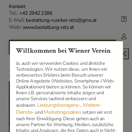
Kontakt
Tel.:
+43 2942 2286
E-Mail:
bestattung-ruecker-retz@gmx.at
Web:
www.bestattung-retz.at
ZURÜCK
Willkommen bei Wiener Verein
Ja, auch wir verwenden Cookies und ähnliche
Technologien. Wir nutzen diese, um Ihnen ein
Niederlassungen
verbessertes Erlebnis beim Besuch unserer
Online Angebote (Websites, Smartphone-/Web-
Applikationen) bieten zu können. So können wir
Ihnen z.B. personalisierte Inhalte zeigen und
unsere Services laufend verbessern und
Leistungsbezogene-
Weitere-
ausbauen.
,
Datenschutz
Dienste-
Marketingcookies
und
setzen wir erst
nach Ihrer Einwilligung. Diese gehen auch an
unsere Partner für Werbung, Medien, zusätzliche
Zur Anzeige dieser Karte benötigen wir Ihre
Inhalte und Analysen, die Ihre Daten auch in Nicht-