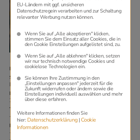
Einwilligung zu Google Maps, die Sie
HIER
geben
EU-Ländern mit ggf. unsicheren
können.
Datenschutzregein verarbeiten und zur Schaltung
relevanter Werbung nutzen können.
Datenschutzerklärung
und
Cookie-Einstellungen.
Wenn Sie auf „Alle akzeptieren" klicken,
stimmen Sie dem Einsatz aller Cookies, die in
den Cookie Einstellungen aufgelistet sind, zu.
Wenn Sie auf „Alle ablehnen" klicken, setzen
wir nur technisch notwendige Cookies und
cookielose Technologien ein.
Pulkau
Strasse:
Sie können Ihre Zustimmung in den
„Einstellungen anpassen" jederzeit für die
Hauptplatz 4
Zukunft widerrufen oder ändern sowie die
PLZ / ORT:
Einstellungen individuell auswählen und mehr
über diese erfahren.
3741 - Pulkau
Telefon:
Weitere Informationen finden Sie
+43 0664 10 30 594
Datenschutzerklärung
Cookie
hier:
|
Fax:
Informationen
+43 2946 22 61 15