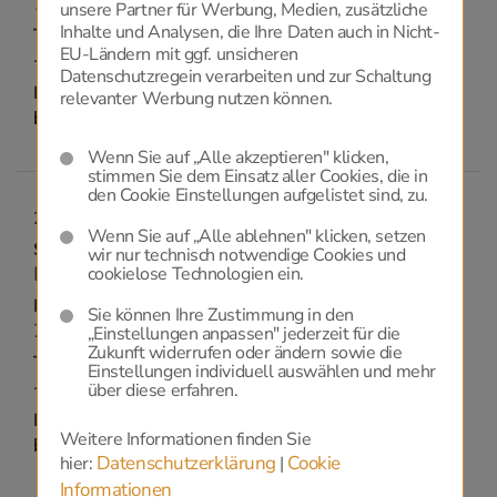
1210 - Wien
unsere Partner für Werbung, Medien, zusätzliche
Inhalte und Analysen, die Ihre Daten auch in Nicht-
Telefon:
EU-Ländern mit ggf. unsicheren
+43 1 270 1907 30
Datenschutzregein verarbeiten und zur Schaltung
Email:
relevanter Werbung nutzen können.
bestattung@trauerfeier.info
Wenn Sie auf „Alle akzeptieren" klicken,
stimmen Sie dem Einsatz aller Cookies, die in
den Cookie Einstellungen aufgelistet sind, zu.
2100, Korneuburg
Wenn Sie auf „Alle ablehnen" klicken, setzen
Strasse:
wir nur technisch notwendige Cookies und
Donaustraße 24
cookielose Technologien ein.
PLZ / ORT:
Sie können Ihre Zustimmung in den
2100 - Korneuburg
„Einstellungen anpassen" jederzeit für die
Zukunft widerrufen oder ändern sowie die
Telefon:
Einstellungen individuell auswählen und mehr
+43 1 270 1907 40
über diese erfahren.
Email:
Weitere Informationen finden Sie
bestattung@trauerfeier.info
Datenschutzerklärung
Cookie
hier:
|
Informationen