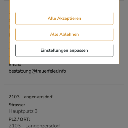
2202, Enzersfeld
Alle Akzeptieren
Strasse:
Hauptsraße 27
Alle Ablehnen
PLZ / ORT:
2202 - Enzersfeld
Telefon:
Einstellungen anpassen
+43 1 270 1907 60
Email:
bestattung@trauerfeier.info
2103, Langenzersdorf
Strasse:
Hauptplatz 3
PLZ / ORT:
2103 - Langenzersdorf