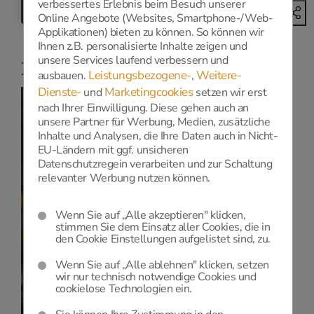
verbessertes Erlebnis beim Besuch unserer
ZURÜCK
Online Angebote (Websites, Smartphone-/Web-
Applikationen) bieten zu können. So können wir
Ihnen z.B. personalisierte Inhalte zeigen und
unsere Services laufend verbessern und
Niederlassungen
Leistungsbezogene-
Weitere-
ausbauen.
,
Dienste-
Marketingcookies
und
setzen wir erst
nach Ihrer Einwilligung. Diese gehen auch an
unsere Partner für Werbung, Medien, zusätzliche
Inhalte und Analysen, die Ihre Daten auch in Nicht-
EU-Ländern mit ggf. unsicheren
Datenschutz
Datenschutzregein verarbeiten und zur Schaltung
relevanter Werbung nutzen können.
Zur Anzeige dieser Karte benötigen wir Ihre
Einwilligung zu Google Maps, die Sie
HIER
geben
Wenn Sie auf „Alle akzeptieren" klicken,
können.
stimmen Sie dem Einsatz aller Cookies, die in
den Cookie Einstellungen aufgelistet sind, zu.
Datenschutzerklärung
und
Cookie-Einstellungen.
Wenn Sie auf „Alle ablehnen" klicken, setzen
wir nur technisch notwendige Cookies und
cookielose Technologien ein.