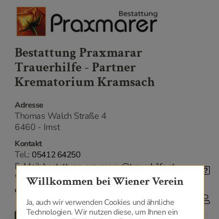
Bestattung Praxmarar
Trauerhilfe - Partner
Krematorium Kramsach
Adresse
Thomas Walch Straße 4
6460 - Imst
Kontakt
Tel.:
05412 64250
E-Mail:
bestattung-praxmarer@trauerhilfe.at
Web:
https://www.trauerhilfe.at/meinbestatter/2006?
Willkommen bei Wiener Verein
cHash=690742872eee0a2d749c9535ee16e6a9
Ja, auch wir verwenden Cookies und ähnliche
Technologien. Wir nutzen diese, um Ihnen ein