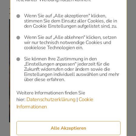
Niederlassungen
Wenn Sie auf „Alle akzeptieren" klicken,
stimmen Sie dem Einsatz aller Cookies, die in
den Cookie Einstellungen aufgelistet sind, zu.
Wenn Sie auf „Alle ablehnen" klicken, setzen
wir nur technisch notwendige Cookies und
cookielose Technologien ein.
Datenschutz
Sie können Ihre Zustimmung in den
„Einstellungen anpassen" jederzeit für die
Zur Anzeige dieser Karte benötigen wir Ihre
Zukunft widerrufen oder ändern sowie die
Einwilligung zu Google Maps, die Sie
HIER
geben
Einstellungen individuell auswählen und mehr
können.
über diese erfahren.
Datenschutzerklärung
und
Cookie-Einstellungen.
Weitere Informationen finden Sie
Datenschutzerklärung
Cookie
hier:
|
Informationen
Alle Akzeptieren