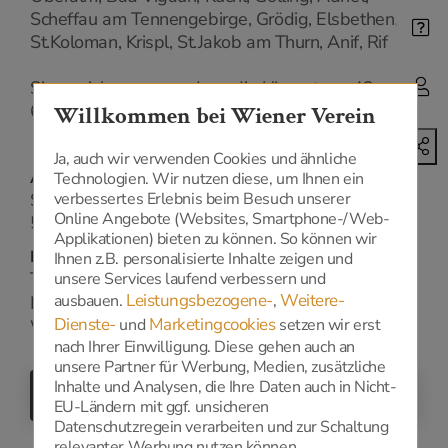
Scheffau am Tennengebirge, Grödig, Elsbethen,
St.Koloman, Krispl, St.Jakob am Thurn, Anif, Rif
Sie erreichen uns rund um die Uhr unter: +43
6245 80253
Willkommen bei Wiener Verein
Ja, auch wir verwenden Cookies und ähnliche
Adresse
Technologien. Wir nutzen diese, um Ihnen ein
verbessertes Erlebnis beim Besuch unserer
Salzachtalstraße 6
Online Angebote (Websites, Smartphone-/Web-
5400 - Hallein
Applikationen) bieten zu können. So können wir
Kontakt
Ihnen z.B. personalisierte Inhalte zeigen und
Tel.:
unsere Services laufend verbessern und
+43 6245 80253
Leistungsbezogene-
Weitere-
ausbauen.
,
E-Mail:
office@wv-bestattung.at
Dienste-
Marketingcookies
und
setzen wir erst
Web:
www.wv-bestattung.at/
nach Ihrer Einwilligung. Diese gehen auch an
unsere Partner für Werbung, Medien, zusätzliche
Inhalte und Analysen, die Ihre Daten auch in Nicht-
ZURÜCK
EU-Ländern mit ggf. unsicheren
Datenschutzregein verarbeiten und zur Schaltung
relevanter Werbung nutzen können.