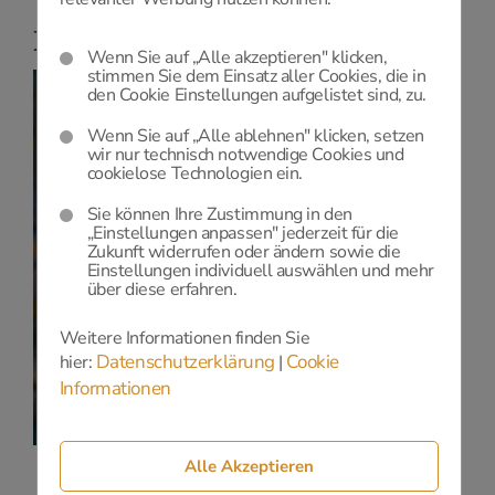
Niederlassungen
Wenn Sie auf „Alle akzeptieren" klicken,
stimmen Sie dem Einsatz aller Cookies, die in
den Cookie Einstellungen aufgelistet sind, zu.
Wenn Sie auf „Alle ablehnen" klicken, setzen
wir nur technisch notwendige Cookies und
cookielose Technologien ein.
Datenschutz
Sie können Ihre Zustimmung in den
„Einstellungen anpassen" jederzeit für die
Zur Anzeige dieser Karte benötigen wir Ihre
Zukunft widerrufen oder ändern sowie die
Einwilligung zu Google Maps, die Sie
HIER
geben
Einstellungen individuell auswählen und mehr
können.
über diese erfahren.
Datenschutzerklärung
und
Cookie-Einstellungen.
Weitere Informationen finden Sie
Datenschutzerklärung
Cookie
hier:
|
Informationen
Alle Akzeptieren