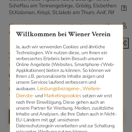
Scheffau am Tennengebirge, Grödig, Elsbethen,
St.Koloman, Krispl, St.Jakob am Thurn, Anif, Rif
Sie erreichen uns rund um die Uhr unter: +43
6245 80253
Willkommen bei Wiener Verein
Ja, auch wir verwenden Cookies und ähnliche
Adresse
Technologien. Wir nutzen diese, um Ihnen ein
verbessertes Erlebnis beim Besuch unserer
Salzachtalstraße 6
Online Angebote (Websites, Smartphone-/Web-
5400 - Hallein
Applikationen) bieten zu können. So können wir
Kontakt
Ihnen z.B. personalisierte Inhalte zeigen und
Tel.:
unsere Services laufend verbessern und
+43 6245 80253
Leistungsbezogene-
Weitere-
ausbauen.
,
E-Mail:
office@wv-bestattung.at
Dienste-
Marketingcookies
und
setzen wir erst
Web:
www.wv-bestattung.at/
nach Ihrer Einwilligung. Diese gehen auch an
unsere Partner für Werbung, Medien, zusätzliche
Inhalte und Analysen, die Ihre Daten auch in Nicht-
ZURÜCK
EU-Ländern mit ggf. unsicheren
Datenschutzregein verarbeiten und zur Schaltung
relevanter Werbung nutzen können.