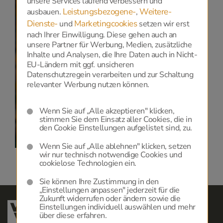
unsere Services laufend verbessern und
Leistungsbezogene-
Weitere-
ausbauen.
,
Dienste-
Marketingcookies
und
setzen wir erst
Datenschutz
nach Ihrer Einwilligung. Diese gehen auch an
unsere Partner für Werbung, Medien, zusätzliche
Inhalte und Analysen, die Ihre Daten auch in Nicht-
Zur Anzeige dieser Karte benötigen wir Ihre
EU-Ländern mit ggf. unsicheren
Einwilligung zu Google Maps, die Sie
HIER
geben
Datenschutzregein verarbeiten und zur Schaltung
können.
relevanter Werbung nutzen können.
Datenschutzerklärung
und
Cookie-Einstellungen.
Wenn Sie auf „Alle akzeptieren" klicken,
stimmen Sie dem Einsatz aller Cookies, die in
den Cookie Einstellungen aufgelistet sind, zu.
Wenn Sie auf „Alle ablehnen" klicken, setzen
wir nur technisch notwendige Cookies und
cookielose Technologien ein.
Sie können Ihre Zustimmung in den
„Einstellungen anpassen" jederzeit für die
Zukunft widerrufen oder ändern sowie die
Einstellungen individuell auswählen und mehr
über diese erfahren.