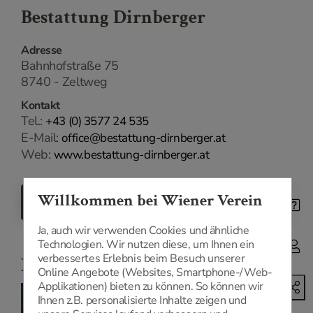
Bestattung Dirnberger
Adresse
Bahnhofstraße 75
8740 - Zeltweg
Kontakt
Tel.:
+43 (0) 3577 24 535
E-Mail:
office@bestattung-dirnberger.at
Web:
www.bestattung-dirnberger.at
Willkommen bei Wiener Verein
ZURÜCK
Ja, auch wir verwenden Cookies und ähnliche
Technologien. Wir nutzen diese, um Ihnen ein
verbessertes Erlebnis beim Besuch unserer
Niederlassungen
Online Angebote (Websites, Smartphone-/Web-
Applikationen) bieten zu können. So können wir
Ihnen z.B. personalisierte Inhalte zeigen und